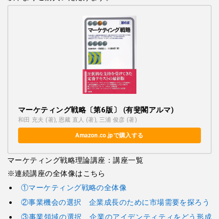
マーケティング戦略〔第6版〕 (有斐閣アルマ)
和田 充夫 (著), 恩藏 直人 (著), 三浦 俊彦 (著)
Amazon.co.jpで購入する
マーケティング戦略理論講座：講座一覧
※連続講座の全体像は
こちら
①マーケティング戦略の全体像
②事業機会の選択 企業成長のために市場需要を探ろう
③事業領域の選択 企業のアイデンティティをどう形成