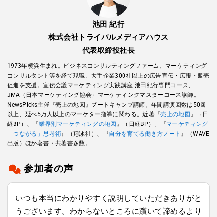
池田 紀行
株式会社トライバルメディアハウス
代表取締役社長
1973年横浜生まれ。ビジネスコンサルティングファーム、マーケティング
コンサルタント等を経て現職。大手企業300社以上の広告宣伝・広報・販売
促進を支援。宣伝会議マーケティング実践講座 池田紀行専門コース、
JMA（日本マーケティング協会）マーケティングマスターコース講師。
NewsPicks主催『売上の地図』ブートキャンプ講師。年間講演回数は50回
以上、延べ5万人以上のマーケター指導に関わる。近著『
売上の地図
』（日
経BP）、『
業界別マーケティングの地図
』（日経BP）、『
マーケティング
「つながる」思考術
』（翔泳社）、『
自分を育てる働き方ノート
』（WAVE
出版）ほか著書・共著書多数。
参加者の声
いつも本当にわかりやすく説明していただきありがと
うございます。わからないところに躓いて諦めるより