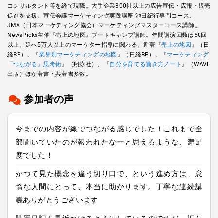
コンサルタント等を経て現職。大手企業300社以上の広告宣伝・広報・販売
促進を支援。宣伝会議マーケティング実践講座 池田紀行専門コース、
JMA（日本マーケティング協会）マーケティングマスターコース講師。
NewsPicks主催『売上の地図』ブートキャンプ講師。年間講演回数は50回
以上、延べ5万人以上のマーケター指導に関わる。近著『
売上の地図
』（日
経BP）、『
業界別マーケティングの地図
』（日経BP）、『
マーケティング
「つながる」思考術
』（翔泳社）、『
自分を育てる働き方ノート
』（WAVE
出版）ほか著書・共著書多数。
参加者の声
今までの内容が線でつながる感じでした！これまで全
部聞いていたのが報われたなーと思えるような、満足
度でした！
かつて見た概念を違う切り口で、という進め方は、怠
惰な人間にとって、本当に助かります。丁寧な連続講
義ありがとうございます