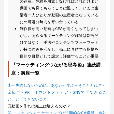
の存在。導線を用意しなければどれだけよい
動画でも見てもらうことは難しく、いまは生
活者一人ひとりが動画の生産者となっている
ため可処分時間を奪い合っている
制作費が高い動画はCPAが高くなってしまい
がち。あらゆるマーケティング施策はCPAだ
けではなく、手法やコンテンツフォーマット
が持つ強みを活かし、売上に直結する指標を
目的や目標として設定し評価することが重要
『マーケティングつながる思考術』連続講
座：講座一覧
①～失敗しないために、あなたが学ぶべきこととは？～
②広告・PR・オウンドメディア・SNSで「できるこ
と」と「できないこと」
③動画を作れば売上は増えるのか？
④ コンテンツマーケティングは短期的なCV獲得に有効