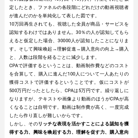
定したとき、ファネルの各段階にどれだけの動画視聴者
が進んだのかを単純化して表した図です。
10万回再生されても、視聴した全員が商品・サービスを
認知するわけではありません。30％の人が認知してもら
えると仮定した場合、30000人が認知したことになりま
す。そして興味喚起→理解促進→購入意向の向上→購入
と、人数は段階を経るごとに減少します。
CPAで評価するということは、動画制作費などのコスト
を合算して、購入に進んだ100人について一人あたりの
獲得コストで評価するということです。仮にコストが
500万円だったとしたら、CPAは5万円です。繰り返しに
なりますが、テキストや画像より動画のほうがCPAが高
くなることは自明です。動画は制作費が高く、一度完成
したら作り直しが難しいからです。
しかし、その
リッチな表現を活かすことによる認知を獲
得する力、興味を喚起する力、理解を促す力、購入意向